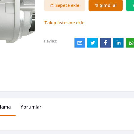
Sepete ekle
Şimdi al
Takip listesine ekle
Paylaş:
klama
Yorumlar