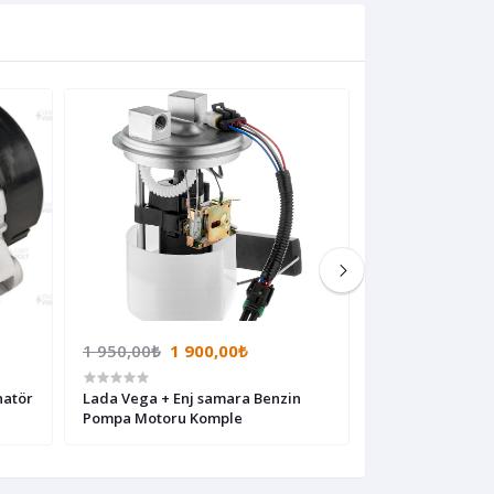
1 950,00₺
1 900,00₺
425,00₺
natör
Lada Vega + Enj samara Benzin
Lada Vega Kapı
Pompa Motoru Komple
Motoru Ön Sağ A