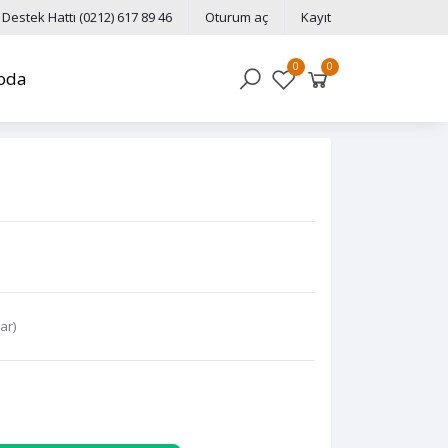
Destek Hattı
(0212) 617 89 46
Oturum aç
Kayıt
0
0
oda
var
)