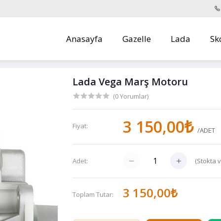
Anasayfa
Gazelle
Lada
Sk
Lada Vega Marş Motoru
(0 Yorumlar)
3 150,00₺
Fiyat:
/ADET
(
Stokta 
Adet:
3 150,00₺
Toplam Tutar: