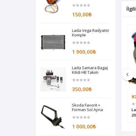
1989-1994
İlgi
150,00₺
Lada Vega Radyatör
Komple
1 900,00₺
Lada Samara Bagaj
Kilidi HB Takım
350,00₺
285,00₺
9
Skoda Favorit +
lorifer Motoru
Lada Vega + Enj Samara Krank Mili
Forman Sol Ayna
La
Sensörü
20
1 000,00₺