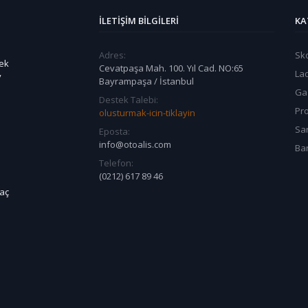
İLETIŞIM BILGILERI
KA
Adres:
Sk
dek
Cevatpaşa Mah. 100. Yıl Cad. NO:65
La
v
Bayrampaşa / İstanbul
Ga
Destek Talebi:
Pr
olusturmak-icin-tiklayin
Sa
Eposta:
info@otoalis.com
Ban
Telefon:
(0212) 617 89 46
raç