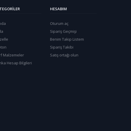
TEGORILER
HESABIM
oda
Oturum aç
da
Sipariş Geçmişi
zelle
Benim Takip Listem
oton
Sipariş Takibi
rf Malzemeler
Satış ortağı olun
ka Hesap Bilgileri