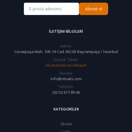
Abone ol
İLETIŞIM BILGILERI
Adres:
Cevatpaşa Mah. 100. Yıl Cad. NO:65 Bayrampaşa / İstanbul
Destek Talebi:
olusturmak-icin-tiklayin
Eposta:
info@otoalis.com
Telefon:
(0212) 617 89 46
KATEGORILER
Skoda
Lada