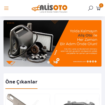
0
1
2
3
Öne Çıkanlar