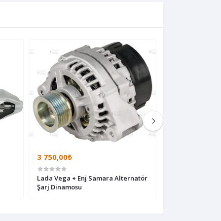
3 750,00₺
425,00₺
Lada Vega + Enj Samara Alternatör
Lada Vega Kapı
Şarj Dinamosu
Motoru Ön Sağ A