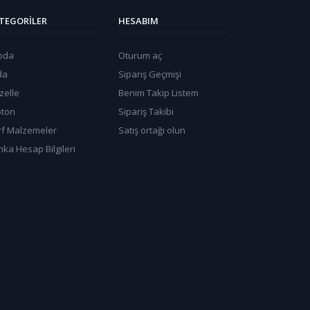
TEGORILER
HESABIM
oda
Oturum aç
da
Sipariş Geçmişi
zelle
Benim Takip Listem
oton
Sipariş Takibi
rf Malzemeler
Satış ortağı olun
ka Hesap Bilgileri