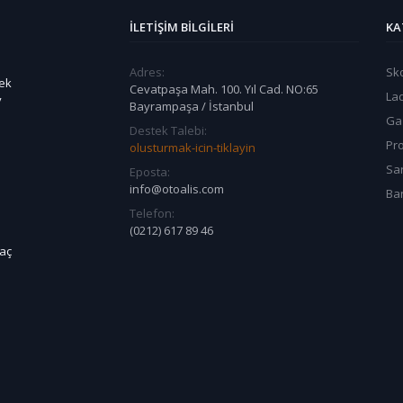
İLETIŞIM BILGILERI
KA
Adres:
Sk
dek
Cevatpaşa Mah. 100. Yıl Cad. NO:65
La
v
Bayrampaşa / İstanbul
Ga
Destek Talebi:
Pr
olusturmak-icin-tiklayin
Sa
Eposta:
info@otoalis.com
Ban
Telefon:
(0212) 617 89 46
raç