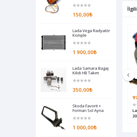
1989-1994
İlgi
150,00₺
Lada Vega Radyatör
Komple
1 900,00₺
Lada Samara Bagaj
Kilidi HB Takım
350,00₺
285,00₺
9
Skoda Favorit +
lorifer Motoru
Lada Vega + Enj Samara Krank Mili
Forman Sol Ayna
La
Sensörü
20
1 000,00₺