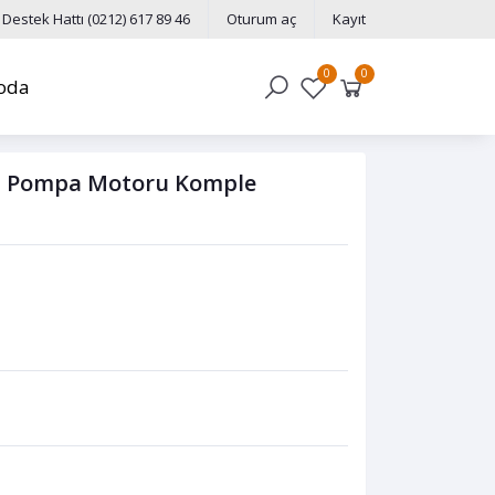
Destek Hattı
(0212) 617 89 46
Oturum aç
Kayıt
0
0
oda
in Pompa Motoru Komple