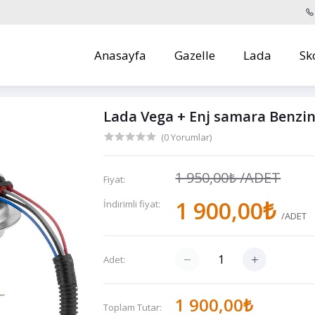
Anasayfa
Gazelle
Lada
Sk
Lada Vega + Enj samara Benz
(0 Yorumlar)
1 950,00₺
/ADET
Fiyat:
1 900,00₺
İndirimli fiyat:
/ADET
Adet:
1 900,00₺
Toplam Tutar: