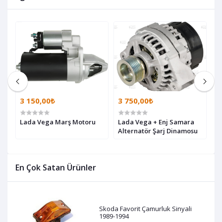
3 150,00₺
3 750,00₺
1
Lada Vega Marş Motoru
Lada Vega + Enj Samara
L
Alternatör Şarj Dinamosu
B
K
En Çok Satan Ürünler
Skoda Favorit Çamurluk Sinyali
1989-1994